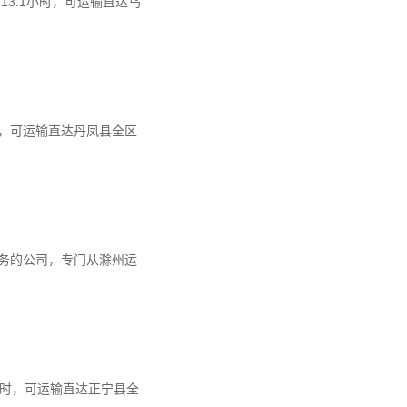
13.1小时，可运输直达乌
时，可运输直达丹凤县全区
务的公司，专门从滁州运
3小时，可运输直达正宁县全