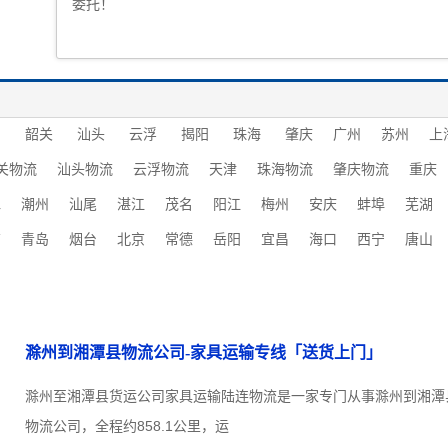
委托！
圳
韶关
汕头
云浮
揭阳
珠海
肇庆
广州
苏州
上
关物流
汕头物流
云浮物流
天津
珠海物流
肇庆物流
重庆
水
潮州
汕尾
湛江
茂名
阳江
梅州
安庆
蚌埠
芜湖
南
青岛
烟台
北京
常德
岳阳
宜昌
海口
西宁
唐山
滁州到湘潭县物流公司-家具运输专线「送货上门」
滁州至湘潭县货运公司家具运输陆连物流是一家专门从事滁州到湘潭
物流公司，全程约858.1公里，运