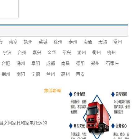
海
南京
扬州
盐城
徐州
泰州
南通
无锡
常州
宁波
台州
嘉兴
金华
绍兴
湖州
衢州
杭州
合肥
滁州
阜阳
成都
南昌
德阳
郑州
石家庄
荆州
南阳
宁德
兰州
亳州
西安
物流新闻
县之间家具和家电托运的