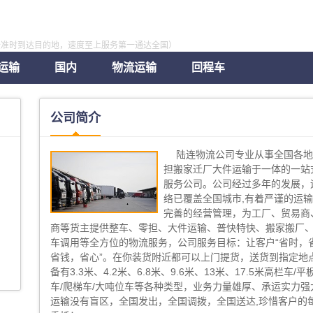
全准时到达目的地，速度至上服务第一通达全国）
运输
国内
物流运输
回程车
公司简介
陆连物流公司专业从事全国各
担搬家迁厂大件运输于一体的一站
服务公司。公司经过多年的发展，
络已覆盖全国城市,有着严谨的运
完善的经营管理，为工厂、贸易商
商等货主提供整车、零担、大件运输、普快特快、搬家搬厂
车调用等全方位的物流服务，公司服务目标：让客户“省时，
省钱，省心”。在你装货附近都可以上门提货，送货到指定地点
备有3.3米、4.2米、6.8米、9.6米、13米、17.5米高栏车/平
车/爬梯车/大吨位车等各种类型，业务力量雄厚、承运实力强
运输没有盲区，全国发出，全国调拨，全国送达,珍惜客户的