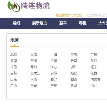
陆连物流公司欢迎您
（让您的货物安
路线
展示运力
整车
零担
大件
地区
北京
天津
上海
重庆
广东
海南
四川
贵州
云南
陕西
甘肃
青海
江苏
浙江
辽宁
吉林
黑龙江
安徽
福建
江西
山东
河南
湖北
湖南
内蒙古
广西
西藏
宁夏
新疆
河北