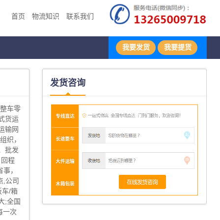
首页
物流知识
联系我们
我要发货
我要提货
发货咨询
地整车零
式货运
运输网
输组织，
、批发
、回程
省事，
,公司
板车/箱
大;全国
每一次