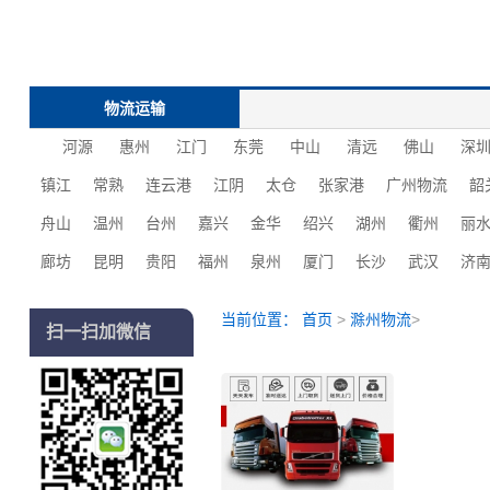
物流运输
河源
惠州
江门
东莞
中山
清远
佛山
深
镇江
常熟
连云港
江阴
太仓
张家港
广州物流
韶
舟山
温州
台州
嘉兴
金华
绍兴
湖州
衢州
丽
廊坊
昆明
贵阳
福州
泉州
厦门
长沙
‌‌武汉
济
当前位置：
首页
>
滁州物流
>
扫一扫加微信