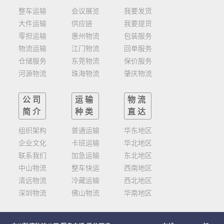
整车运输
会议展览
我要发货
大件运输
供应链
我要提货
零担运输
惠州物流
包装服务
物流运输
江门物流
回单服务
仓储服务
东莞物流
保价服务
河源物流
珠海物流
肇庆物流
公司
运输
物流
简介
种类
直达
组织架构
普通运输
华东地区
企业文化
卡班运输
华北地区
联系我们
加急运输
东北地区
中山物流
整车快运
西南地区
清远物流
冷藏运输
西北地区
深圳物流
佛山物流
华南地区