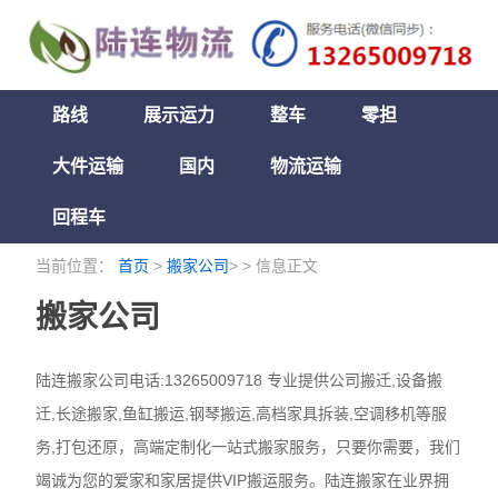
路线
展示运力
整车
零担
大件运输
国内
物流运输
回程车
当前位置：
首页
>
搬家公司
> > 信息正文
搬家公司
陆连搬家公司电话:13265009718 专业提供公司搬迁,设备搬
迁,长途搬家,鱼缸搬运,钢琴搬运,高档家具拆装,空调移机等服
务,打包还原，高端定制化一站式搬家服务，只要你需要，我们
竭诚为您的爱家和家居提供VIP搬运服务。陆连搬家在业界拥