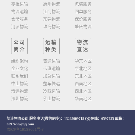
零担运输
惠州物流
包装服务
物流运输
江门物流
回单服务
仓储服务
东莞物流
保价服务
河源物流
珠海物流
肇庆物流
公司
运输
物流
简介
种类
直达
组织架构
普通运输
华东地区
企业文化
卡班运输
华北地区
联系我们
加急运输
东北地区
中山物流
整车快运
西南地区
清远物流
冷藏运输
西北地区
深圳物流
佛山物流
华南地区
陆连物流公司
服务电话(微信同步)：13265009718 QQ在线：6597455 邮箱：
6597455@qq.com
粤ICP备19138051号-7