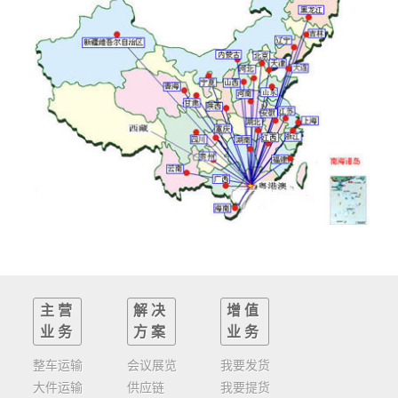
主营
解决
增值
业务
方案
业务
整车运输
会议展览
我要发货
大件运输
供应链
我要提货