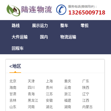
路线
展示运力
整车
零担
大件运输
国内
物流运输
回程车
<地区
北京
天津
上海
重庆
广东
海南
四川
贵州
云南
陕西
甘肃
青海
江苏
浙江
辽宁
吉林
黑龙江
安徽
福建
江西
山东
河南
湖北
湖南
内蒙古