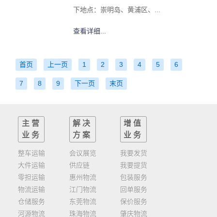
下地点：崇明岛、黄浦区、...
查看详细...
首页
上一页
1
2
3
4
5
6
7
8
9
下一页
末页
主营
解决
增值
业务
方案
业务
整车运输
会议展览
我要发货
大件运输
供应链
我要提货
零担运输
惠州物流
包装服务
物流运输
江门物流
回单服务
仓储服务
东莞物流
保价服务
河源物流
珠海物流
肇庆物流