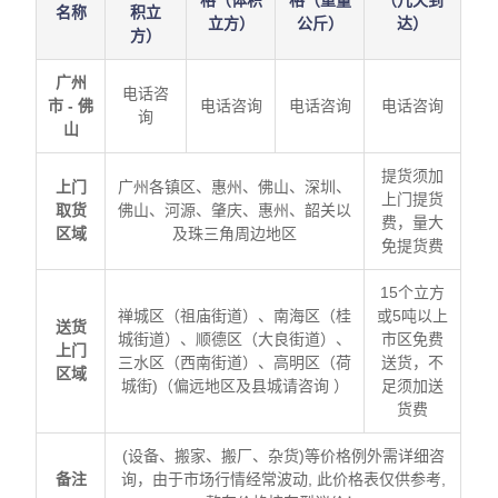
名称
积立
立方）
公斤）
达）
方）
广州
电话咨
市 - 佛
电话咨询
电话咨询
电话咨询
询
山
提货须加
上门
广州各镇区、惠州、佛山、深圳、
上门提货
取货
佛山、河源、肇庆、惠州、韶关以
费，量大
区域
及珠三角周边地区
免提货费
15个立方
禅城区（祖庙街道）、南海区（桂
或5吨以上
送货
城街道）、顺德区（大良街道）、
市区免费
上门
三水区（西南街道）、高明区（荷
送货，不
区域
城街)（偏远地区及县城请咨询 ）
足须加送
货费
(设备、搬家、搬厂、杂货)等价格例外需详细咨
备注
询，由于市场行情经常波动, 此价格表仅供参考,