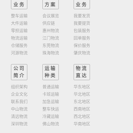
业务
方案
业务
整车运输
会议展览
我要发货
大件运输
供应链
我要提货
零担运输
惠州物流
包装服务
物流运输
江门物流
回单服务
仓储服务
东莞物流
保价服务
河源物流
珠海物流
肇庆物流
公司
运输
物流
简介
种类
直达
组织架构
普通运输
华东地区
企业文化
卡班运输
华北地区
联系我们
加急运输
东北地区
中山物流
整车快运
西南地区
清远物流
冷藏运输
西北地区
深圳物流
佛山物流
华南地区