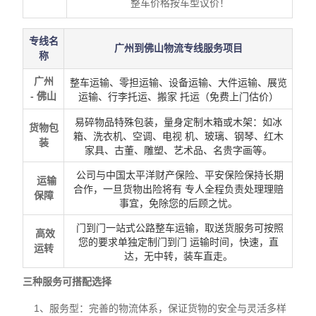
整车价格按车型议价！
专线名
广州到佛山物流专线服务项目
称
广州
整车运输、零担运输、设备运输、大件运输、展览
-
佛山
运输、行李托运、搬家 托运（免费上门估价）
易碎物品特殊包装，量身定制木箱或木架：如冰
货物包
箱、洗衣机、空调、电视 机、玻璃、钢琴、红木
装
家具、古董、雕塑、艺术品、名贵字画等。
公司与中国太平洋财产保险、平安保险保持长期
运输
合作，一旦货物出险将有 专人全程负责处理理赔
保障
事宜，免除您的后顾之忧。
门到门一站式公路整车运输，取送货服务可按照
高效
您的要求单独定制门到门 运输时间，快速，直
运转
达，无中转，装车直走。
三种服务可搭配选择
1、服务型：完善的物流体系，保证货物的安全与灵活多样