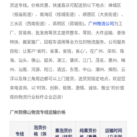
货运专线。价格优惠，快速直达可配送到以下地点：禅城区
（祖庙街道）、南海区（桂城街道）、顺德区（大良街道）、
三水区（西南街道）、高明区（荷城街)。
广州物流公司
为工
厂、贸易商、批发商等货主提供整车、零担、大件运输、普快
特快、搬家搬厂、回程车调用等全方位的物流服务，公司服务
目标：让客户“省时，省事，省钱，省心”。在广州、深圳、珠
海、汕头、佛山、韶关、湛江、肇庆、江门、茂名、惠州、梅
州、汕尾、河源、阳江、清远、东莞、中山、潮州、揭阳、云
浮以及珠三角周边都可以上门提货，送货到指定地点，欢迎您
来电咨询、以“时效、创新、极致、激情、诚信、敬业”的价值
观向物流行业标杆企业迈进！
广州到佛山物流专线运输价格
泡货价
重泡货价
纯重货价
运输时间
专线
格（体
格（体积
格（重量
（几天到