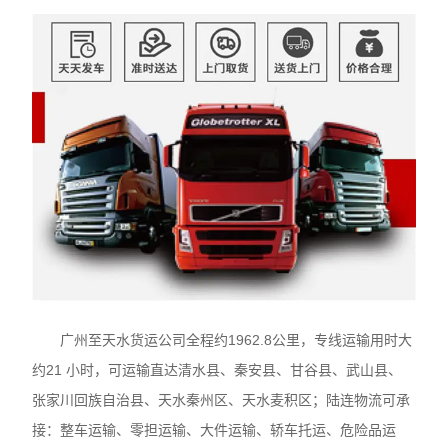
广州至天水货运公司全程约1962.8公里，专线运输用时大
约21 小时，可运输直达清水县、秦安县、甘谷县、武山县、
张家川回族自治县、天水秦州区、天水麦积区；陆连物流可承
接：整车运输、零担运输、大件运输、轿车托运、危险品运