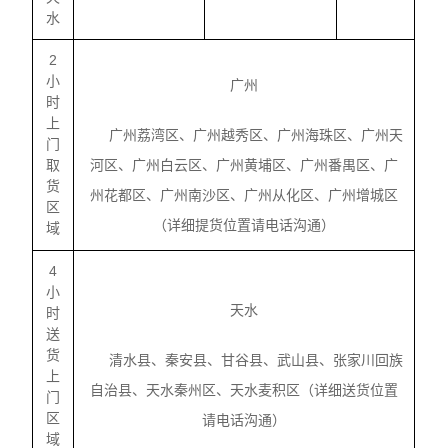
水
2
小
广州
时
上
广州荔湾区、广州越秀区、广州海珠区、广州天
门
取
河区、广州白云区、广州黄埔区、广州番禺区、广
货
州花都区、广州南沙区、广州从化区、广州增城区
区
（详细提货位置请电话沟通）
域
4
小
天水
时
送
货
清水县、秦安县、甘谷县、武山县、张家川回族
上
自治县、天水秦州区、天水麦积区（详细送货位置
门
区
请电话沟通）
域