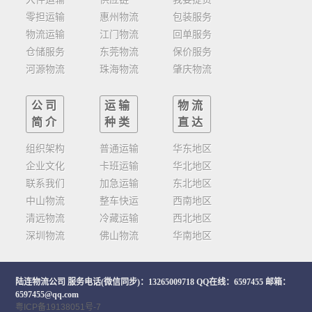
零担运输
惠州物流
包装服务
物流运输
江门物流
回单服务
仓储服务
东莞物流
保价服务
河源物流
珠海物流
肇庆物流
公司
运输
物流
简介
种类
直达
组织架构
普通运输
华东地区
企业文化
卡班运输
华北地区
联系我们
加急运输
东北地区
中山物流
整车快运
西南地区
清远物流
冷藏运输
西北地区
深圳物流
佛山物流
华南地区
陆连物流公司
服务电话(微信同步)：13265009718 QQ在线：6597455 邮箱：
6597455@qq.com
粤ICP备19138051号-7