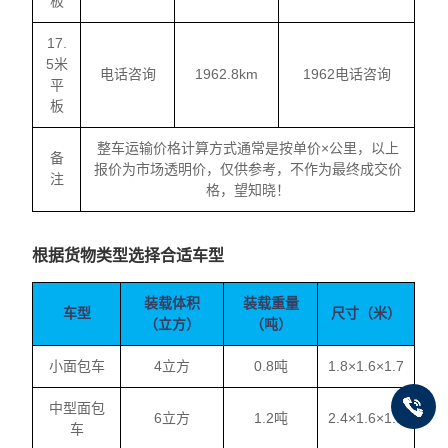
板
17.
5米
电话咨询
1962.8km
1962电话咨询
平
板
整车运输价格计算方式通常是按单价×公里，以上
备
报价为市场透明价，仅供参考，不作为最终成交价
注
格，望知晓！
根据货物类型选择合适车型
装载体积
装载重量
车型
尺寸（米）
（立方）
（吨）
小面包车
4立方
0.8吨
1.8×1.6×1.7
中型面包
6立方
1.2吨
2.4×1.6×1.9
车