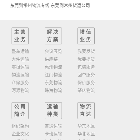
东莞到常州物流专线|东莞到常州货运公司
主营
解决
增值
业务
方案
业务
整车运输
会议展览
我要发货
大件运输
供应链
我要提货
零担运输
惠州物流
包装服务
物流运输
江门物流
回单服务
仓储服务
东莞物流
保价服务
河源物流
珠海物流
肇庆物流
公司
运输
物流
简介
种类
直达
组织架构
普通运输
华东地区
企业文化
卡班运输
华北地区