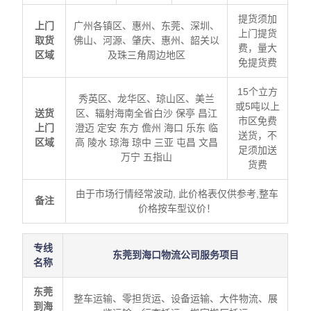
提货须加
上门
广州各镇区、惠州、东莞、深圳、
上门提货
取货
佛山、河源、肇庆、惠州、韶关以
费，量大
区域
及珠三角周边地区
免提货费
15个立方
秀英区、龙华区、琼山区、美兰
或5吨以上
送货
区、辐射海南全省白沙 保亭 昌江
市区免费
上门
澄迈 定安 东方 儋州 海口 乐东 临
送货，不
区域
高 陵水 琼海 琼中 三亚 屯昌 文昌
足须加送
万宁 五指山
货费
由于市场行情经常波动, 此价格表仅供参考,整车
备注
价格按车型议价！
专线
东莞到海口物流公司服务项目
名称
东莞
整车运输、零担货运、设备运输、大件物流、展
到海