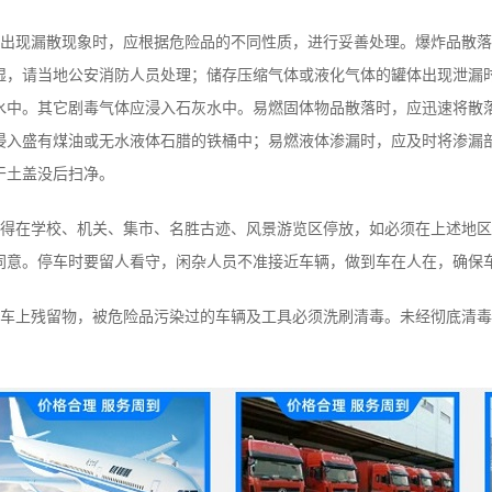
现漏散现象时，应根据危险品的不同性质，进行妥善处理。爆炸品散落
湿，请当地公安消防人员处理；储存压缩气体或液化气体的罐体出现泄漏
水中。其它剧毒气体应浸入石灰水中。易燃固体物品散落时，应迅速将散
浸入盛有煤油或无水液体石腊的铁桶中；易燃液体渗漏时，应及时将渗漏
干土盖没后扫净。
在学校、机关、集市、名胜古迹、风景游览区停放，如必须在上述地区
同意。停车时要留人看守，闲杂人员不准接近车辆，做到车在人在，确保
上残留物，被危险品污染过的车辆及工具必须洗刷清毒。未经彻底清毒