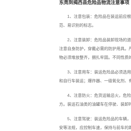
东莞到揭西县危险品物流注意事项
1、注意包装：危险品在装运前应根据
范、易识别的标志。
2、注意装卸：危险品装卸现场的道路
注意自身防护，穿戴必需的防护用具。
物必须堆放整齐，捆扎牢固。不同性质
3、注意用车：装运危险品必须选用合
和自行车装运；爆炸器、一级氧化剂、
4、注意防火：危货运输忌火，危险品
方。装运石油类的油罐车在停驶、装卸
5、注意驾驶：装运危险品的车辆，应设
安等法规，应控制车速，保持与前车的