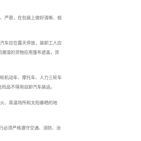
、严密，在包装上做好清晰、规
汽车应在露天停放，装卸工人应
怕潮湿的货物应用篷布遮盖，货
轮机动车、摩托车、人力三轮车
危险品不得用自卸汽车装运。
火、高温场所和太阳暴晒的地
运行必须严格遵守交通、消防、治
。