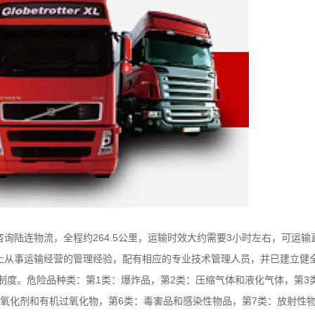
陆连物流，全程约264.5公里，运输时效大约需要3小时左右，可运输
上从事运输经营的管理经验，配有相应的专业技术管理人员，并已建立健
制度。危险品种类：第1类：爆炸品，第2类：压缩气体和液化气体，第3类
氧化剂和有机过氧化物，第6类：毒害品和感染性物品，第7类：放射性物