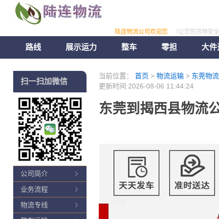
陆连物流公司欢迎您
（让您的货物安
路线
展示运力
整车
零担
大件
当前位置：
首页
>
物流运输
>
东莞物流
扫一扫加微信
更新时间:2026-08-06 11:44:24
东莞到揭西县物流公
公司简介
业务流程
物流专线