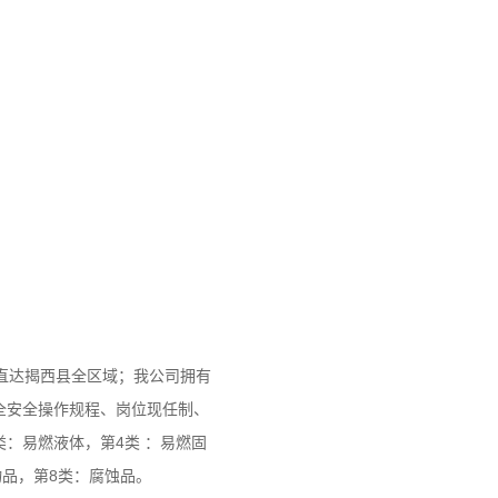
直达揭西县全区域；我公司拥有
全安全操作规程、岗位现任制、
：易燃液体，第4类 ：易燃固
品，第8类：腐蚀品。