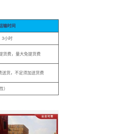
运输时间
3小时
提货费，量大免提货费
费送货，不足须加送货费
性）