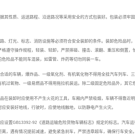
其性质、运送路程、沿途路况等采用安全的方式包装好。包装必须牢固
、灯光、标志、消防设施等必须符合安全装卸的条件。装卸危险品时，
严格遵守操作规程，轻装、轻卸，严禁摔碰、撞击、滚翻、重压和倒置，
的危险品不能同车混装，如雷管、炸药等切勿同装一车。
适的车辆，爆炸品、一级氧化剂、有机氧化物不得用全挂汽车列车、三
有机过氧物、一级易燃品不得用拖拉机装运。除二级固定危险品外，其它
在装卸时应使用不产生火花的工具，车厢内严禁吸烟，车辆不得靠近明
时应安装好地线，行驶时，应使地线触地，以防静电产生火灾。
置GB13392-92《道路运输危险货物车辆标志》规定的标志。汽车
距离，遇有情况提前减速，避免紧急刹车，严禁违章超车，确保行车安全