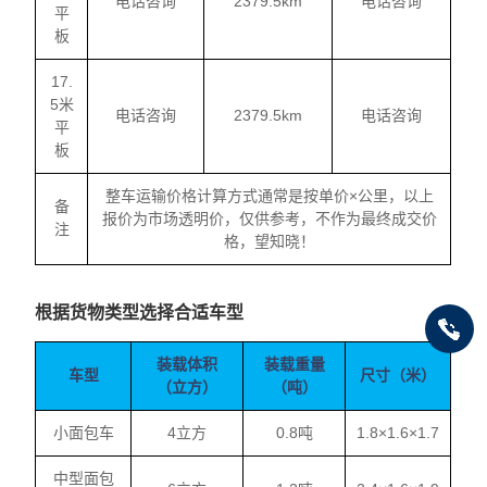
电话咨询
2379.5km
电话咨询
平
板
17.
5米
电话咨询
2379.5km
电话咨询
平
板
整车运输价格计算方式通常是按单价×公里，以上
备
报价为市场透明价，仅供参考，不作为最终成交价
注
格，望知晓！
根据货物类型选择合适车型
装载体积
装载重量
车型
尺寸（米）
（立方）
（吨）
小面包车
4立方
0.8吨
1.8×1.6×1.7
中型面包