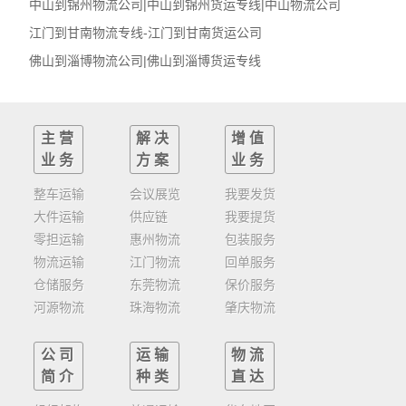
中山到锦州物流公司|中山到锦州货运专线|中山物流公司
江门到甘南物流专线-江门到甘南货运公司
佛山到淄博物流公司|佛山到淄博货运专线
主营
解决
增值
业务
方案
业务
整车运输
会议展览
我要发货
大件运输
供应链
我要提货
零担运输
惠州物流
包装服务
物流运输
江门物流
回单服务
仓储服务
东莞物流
保价服务
河源物流
珠海物流
肇庆物流
公司
运输
物流
简介
种类
直达