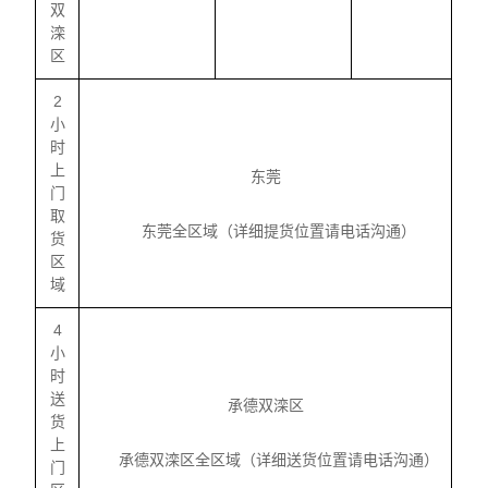
双
滦
区
2
小
时
上
东莞
门
取
东莞全区域（详细提货位置请电话沟通）
货
区
域
4
小
时
送
承德双滦区
货
上
承德双滦区全区域（详细送货位置请电话沟通）
门