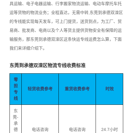
具运输、电子电器运输、行李搬家物流运输、电动车摩托车托
运等货物的物流业务；全程直达，无需中转,东莞到承德双滦区
的专线能实现每天发车，可上门提货，送货到点，为工厂、贸
易商、批发商、电商以及个人等货主提供货物安全有保障的运
输服务，那东莞到承德双滦区这条快运专线运费怎么算，下面
我们来详细介绍下。
东莞到承德双滦区物流专线收费标准
零
担
轻货收费参考
重货收费参考
时效
专
线
东
莞-
承
德
电话咨询
电话咨询
24.7小时