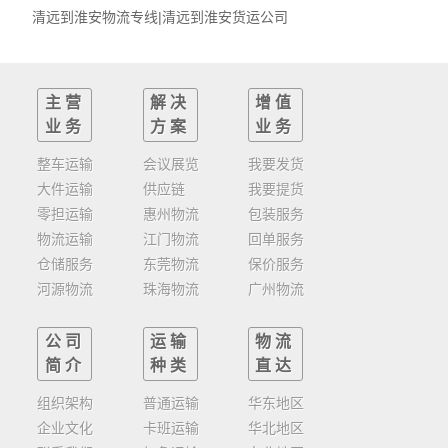
清远到淮安物流专线|清远到淮安货运公司
主营
解决
增值
业务
方案
业务
整车运输
会议展览
我要发货
大件运输
供应链
我要提货
零担运输
惠州物流
包装服务
物流运输
江门物流
回单服务
仓储服务
东莞物流
保价服务
河源物流
珠海物流
广州物流
公司
运输
物流
简介
种类
直达
组织架构
普通运输
华东地区
企业文化
卡班运输
华北地区