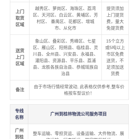
越秀区、萝岗区、海珠区、荔湾
提货须加
上门
区、天河区、白云区、黄埔区、芳
上门提货
取货
村区、 番禺区、花都区、增城
费，量大
区域
市、从化市
免提货费
象山区、叠彩区、秀峰区、七星
15个立方
区、雁山区、阳朔县、临桂县、灵
或5吨以上
送货
川县、全州县、兴安县、永福县、
市区免费
上门
灌阳县、资源县、平乐县、荔浦
送货，不
区域
县、龙胜各族自治县、恭城瑶族自
足须加送
治县
货费
由于市场行情经常波动, 此表格仅供参考,整车价
备注
格按车型议价！
专线
广州到桂林物流公司服务项目
名称
广州
整车运输、零担货运、设备运输、大件物流、展
到桂