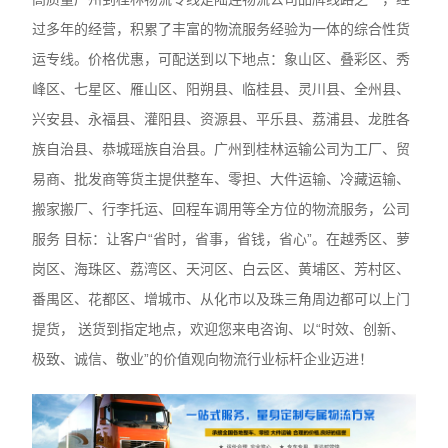
过多年的经营，积累了丰富的物流服务经验为一体的综合性货
运专线。价格优惠，可配送到以下地点：象山区、叠彩区、秀
峰区、七星区、雁山区、阳朔县、临桂县、灵川县、全州县、
兴安县、永福县、灌阳县、资源县、平乐县、荔浦县、龙胜各
族自治县、恭城瑶族自治县。广州到桂林运输公司为工厂、贸
易商、批发商等货主提供整车、零担、大件运输、冷藏运输、
搬家搬厂、行李托运、回程车调用等全方位的物流服务，公司
服务 目标：让客户“省时，省事，省钱，省心”。在越秀区、萝
岗区、海珠区、荔湾区、天河区、白云区、黄埔区、芳村区、
番禺区、花都区、增城市、从化市以及珠三角周边都可以上门
提货， 送货到指定地点，欢迎您来电咨询、以“时效、创新、
极致、诚信、敬业”的价值观向物流行业标杆企业迈进！