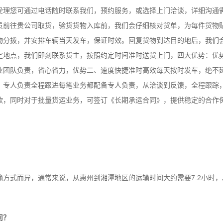
受理您可通过电话随时联系我们，预约服务，或选择上门洽谈，详细沟通
员前往贵公司取货，验货货物入库前，我们会仔细核对货单，为每件货物
物分拨，并安排车辆当天发车，保证时效。回复货物到达目的地后，我们
定地点，我们即刻联系货主，按照约定时间准时送货上门，四大优势：优
业团队负责，省心省力，优势二、速度快捷准时高效每天按时发车，绝不
、专人负责全程跟进每笔业务都配备专人负责，从洽谈到反馈，全程跟踪
款，同时对于批量货运业务，可签订《长期承运合同》，提供稳定的合作
式而异，通常来说，从惠州到湘潭地区的运输时间大约需要7.2小时，
司？