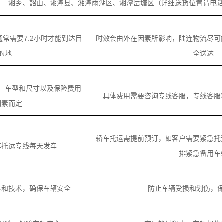
湘乡、韶山、湘潭县、湘潭雨湖区、湘潭岳塘区（详细送货位置请电
，通常需要7.2小时才能到达目
时效会由外在因素所影响，陆连物流尽可
的地
全送达
、车型和尺寸以及保险费用
具体费用需要咨询专线客服，专线客服
因素而定
轿车托运需提前预订，如客户需要紧急托
车托运专线每天发车
排紧急备用车
料和技术，确保车辆安全
防止车辆受损和划伤，