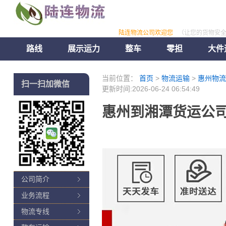
陆连物流公司欢迎您
（让您的货物安
路线
展示运力
整车
零担
大件
当前位置：
首页
>
物流运输
>
惠州物流
扫一扫加微信
更新时间:2026-06-24 06:54:49
惠州到湘潭货运公司
公司简介
业务流程
物流专线