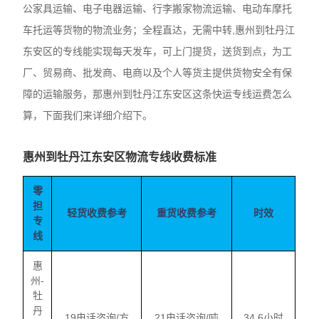
公家具运输、电子电器运输、行李搬家物流运输、电动车摩托
车托运等货物的物流业务；全程直达，无需中转,惠州到牡丹江
东安区的专线能实现每天发车，可上门提货，送货到点，为工
厂、贸易商、批发商、电商以及个人等货主提供货物安全有保
障的运输服务，那惠州到牡丹江东安区这条快运专线运费怎么
算，下面我们来详细介绍下。
惠州到牡丹江东安区物流专线收费标准
零
担
轻货收费参考
重货收费参考
时效
专
线
惠
州-
牡
丹
19电话咨询/方
21电话咨询/吨
34.6小时