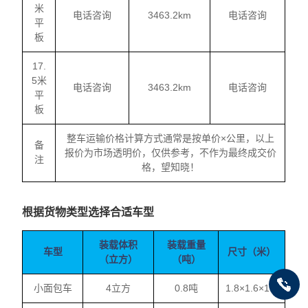
米
电话咨询
3463.2km
电话咨询
平
板
17.
5米
电话咨询
3463.2km
电话咨询
平
板
整车运输价格计算方式通常是按单价×公里，以上
备
报价为市场透明价，仅供参考，不作为最终成交价
注
格，望知晓！
根据货物类型选择合适车型
装载体积
装载重量
车型
尺寸（米）
（立方）
（吨）
小面包车
4立方
0.8吨
1.8×1.6×1.7