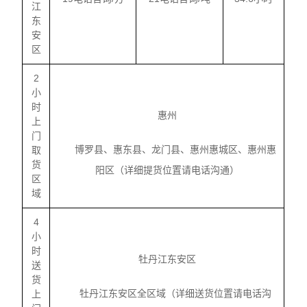
江
东
安
区
2
小
时
惠州
上
门
博罗县、惠东县、龙门县、惠州惠城区、惠州惠
取
货
阳区（详细提货位置请电话沟通）
区
域
4
小
时
牡丹江东安区
送
货
牡丹江东安区全区域（详细送货位置请电话沟
上