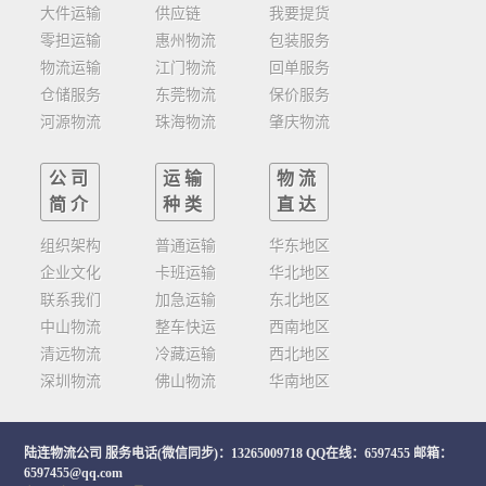
大件运输
供应链
我要提货
零担运输
惠州物流
包装服务
物流运输
江门物流
回单服务
仓储服务
东莞物流
保价服务
河源物流
珠海物流
肇庆物流
公司
运输
物流
简介
种类
直达
组织架构
普通运输
华东地区
企业文化
卡班运输
华北地区
联系我们
加急运输
东北地区
中山物流
整车快运
西南地区
清远物流
冷藏运输
西北地区
深圳物流
佛山物流
华南地区
陆连物流公司
服务电话(微信同步)：13265009718 QQ在线：6597455 邮箱：
6597455@qq.com