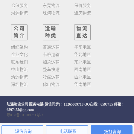
仓储服务
东莞物流
保价服务
河源物流
珠海物流
肇庆物流
公司
运输
物流
简介
种类
直达
组织架构
普通运输
华东地区
企业文化
卡班运输
华北地区
联系我们
加急运输
东北地区
中山物流
整车快运
西南地区
清远物流
冷藏运输
西北地区
深圳物流
佛山物流
华南地区
陆连物流公司
服务电话(微信同步)：13265009718 QQ在线：6597455 邮箱：
6597455@qq.com
粤ICP备19138051号-7
短信咨询
电话联系
拨打咨询