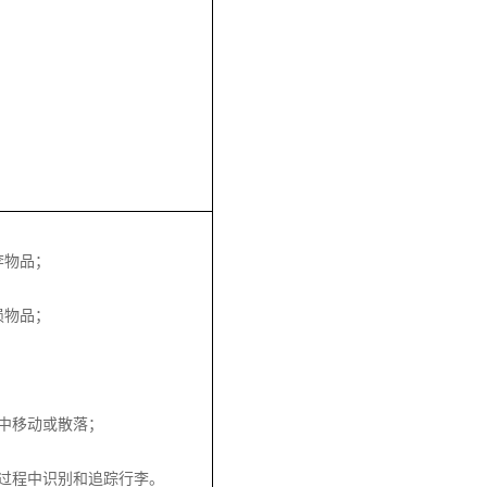
李物品；
损物品；
；
中移动或散落；
过程中识别和追踪行李。