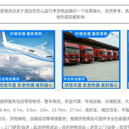
陆连物流对关于清远到灵山县行李货物运输的一个估算报价，仅供参考，
他外部因素影响
、提供服务包括零担物流、整车物流，货运代理、专线运输、仓储配送、
6.8m、8.7m、9.6m、13m、13.75m、17.5m、高栏车、厢式货
到达、货物保险、运输监控等增值服务；根据货物类别可提供专业包装服
→上门提货/自送→起运地物流站→目的地物流站→送货上门/自提→验货