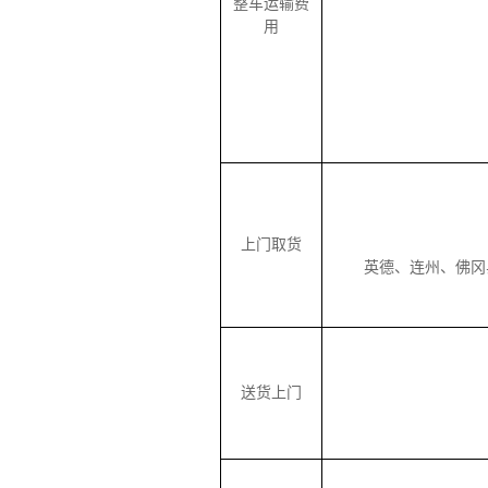
整车运输费
用
上门取货
英德、连州、佛冈县
送货上门