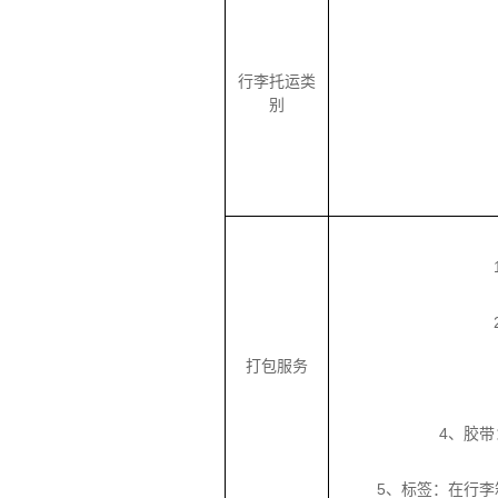
行李托运类
别
打包服务
4、胶
5、标签：在行