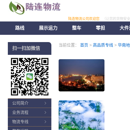
陆连物流公司欢迎您
（让您的货物安
路线
展示运力
整车
零担
大件
当前位置：
首页
>
高品质专线
>
华南地
扫一扫加微信
公司简介
业务流程
物流专线