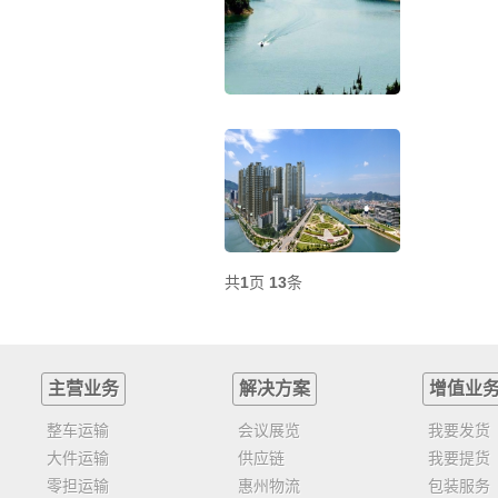
共
1
页
13
条
主营业务
解决方案
增值业
整车运输
会议展览
我要发货
大件运输
供应链
我要提货
零担运输
惠州物流
包装服务