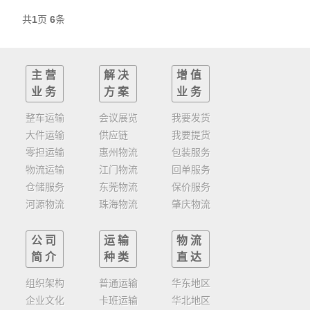
共
1
页
6
条
主营
解决
增值
业务
方案
业务
整车运输
会议展览
我要发货
大件运输
供应链
我要提货
零担运输
惠州物流
包装服务
物流运输
江门物流
回单服务
仓储服务
东莞物流
保价服务
河源物流
珠海物流
肇庆物流
公司
运输
物流
简介
种类
直达
组织架构
普通运输
华东地区
企业文化
卡班运输
华北地区