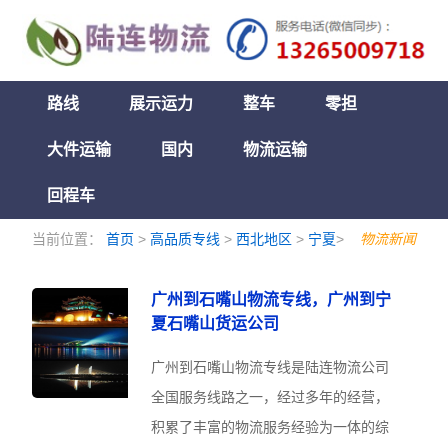
路线
展示运力
整车
零担
大件运输
国内
物流运输
回程车
当前位置：
首页
>
高品质专线
>
西北地区
>
宁夏
>
物流新闻
广州到石嘴山物流专线，广州到宁
夏石嘴山货运公司
广州到石嘴山物流专线是陆连物流公司
全国服务线路之一，经过多年的经营，
积累了丰富的物流服务经验为一体的综