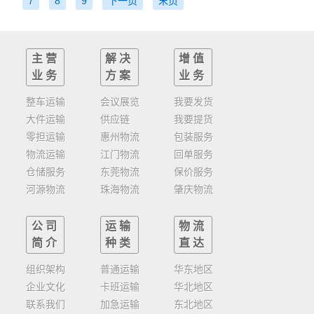
7
8
9
下一页
末页
主营
解决
增值
业务
方案
业务
整车运输
会议展览
我要发货
大件运输
供应链
我要提货
零担运输
惠州物流
包装服务
物流运输
江门物流
回单服务
仓储服务
东莞物流
保价服务
河源物流
珠海物流
肇庆物流
公司
运输
物流
简介
种类
直达
组织架构
普通运输
华东地区
企业文化
卡班运输
华北地区
联系我们
加急运输
东北地区