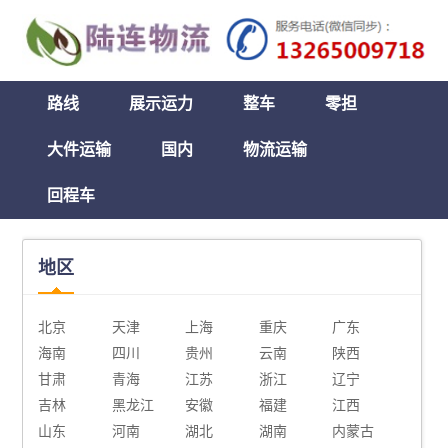
路线
展示运力
整车
零担
大件运输
国内
物流运输
回程车
地区
北京
天津
上海
重庆
广东
海南
四川
贵州
云南
陕西
甘肃
青海
江苏
浙江
辽宁
吉林
黑龙江
安徽
福建
江西
山东
河南
湖北
湖南
内蒙古