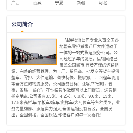
广西
西藏
宁夏
新疆
河北
公司简介
陆连物流公司专业从事全国各
地整车零担搬家迁厂大件运输于
一体的一站式货运服务公司。公
司经过多年的发展，运输网络已
覆盖全国城市,有着严谨的运输组
织，完善的经营管理，为工厂、贸易商、批发商等货主提供
整车、零担、大件运输、普快特快、搬家搬厂、回程车调用
等全方位的物流服务，公司服务目标：让客户“省时，省
事，省钱，省心”。在你装货附近都可以上门提货，送货到
指定地点,公司备有3.3米、4.2米、6.8米、9.6米、13米、
17.5米高栏车/平板车/箱车/爬梯车/大吨位车等各种类型，业
务力量雄厚、承运实力强大;全国运输没有盲区，全国发
出，全国调拨，全国送达,珍惜客户的每一次委托！