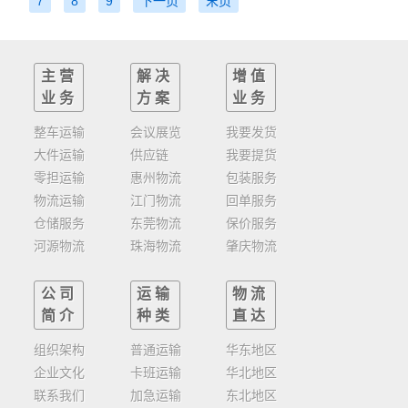
7
8
9
下一页
末页
主营
解决
增值
业务
方案
业务
整车运输
会议展览
我要发货
大件运输
供应链
我要提货
零担运输
惠州物流
包装服务
物流运输
江门物流
回单服务
仓储服务
东莞物流
保价服务
河源物流
珠海物流
肇庆物流
公司
运输
物流
简介
种类
直达
组织架构
普通运输
华东地区
企业文化
卡班运输
华北地区
联系我们
加急运输
东北地区