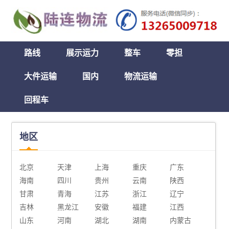
路线
展示运力
整车
零担
大件运输
国内
物流运输
回程车
地区
北京
天津
上海
重庆
广东
海南
四川
贵州
云南
陕西
甘肃
青海
江苏
浙江
辽宁
吉林
黑龙江
安徽
福建
江西
山东
河南
湖北
湖南
内蒙古