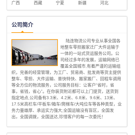
广西
西藏
宁夏
新疆
河北
公司简介
陆连物流公司专业从事全国各
地整车零担搬家迁厂大件运输于
一体的一站式货运服务公司。公
司经过多年的发展，运输网络已
覆盖全国城市,有着严谨的运输组
织，完善的经营管理，为工厂、贸易商、批发商等货主提供
整车、零担、大件运输、普快特快、搬家搬厂、回程车调用
等全方位的物流服务，公司服务目标：让客户“省时，省
事，省钱，省心”。在你装货附近都可以上门提货，送货到
指定地点,公司备有3.3米、4.2米、6.8米、9.6米、13米、
17.5米高栏车/平板车/箱车/爬梯车/大吨位车等各种类型，业
务力量雄厚、承运实力强大;全国运输没有盲区，全国发
出，全国调拨，全国送达,珍惜客户的每一次委托！