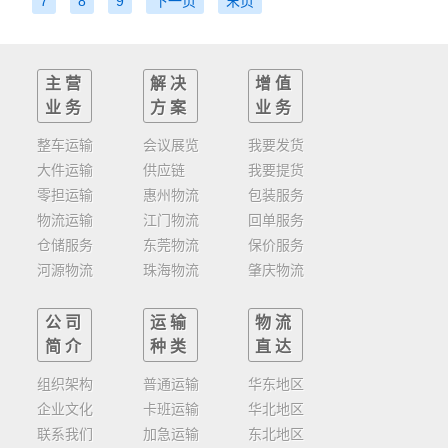
7
8
9
下一页
末页
主营
解决
增值
业务
方案
业务
整车运输
会议展览
我要发货
大件运输
供应链
我要提货
零担运输
惠州物流
包装服务
物流运输
江门物流
回单服务
仓储服务
东莞物流
保价服务
河源物流
珠海物流
肇庆物流
公司
运输
物流
简介
种类
直达
组织架构
普通运输
华东地区
企业文化
卡班运输
华北地区
联系我们
加急运输
东北地区