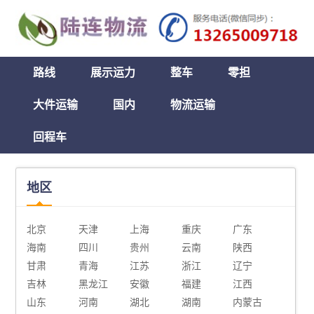
路线
展示运力
整车
零担
大件运输
国内
物流运输
回程车
地区
北京
天津
上海
重庆
广东
海南
四川
贵州
云南
陕西
甘肃
青海
江苏
浙江
辽宁
吉林
黑龙江
安徽
福建
江西
山东
河南
湖北
湖南
内蒙古