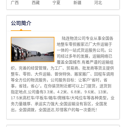
广西
西藏
宁夏
新疆
河北
公司简介
陆连物流公司专业从事全国各
地整车零担搬家迁厂大件运输于
一体的一站式货运服务公司。公
司经过多年的发展，运输网络已
覆盖全国城市,有着严谨的运输组
织，完善的经营管理，为工厂、贸易商、批发商等货主提供
整车、零担、大件运输、普快特快、搬家搬厂、回程车调用
等全方位的物流服务，公司服务目标：让客户“省时，省
事，省钱，省心”。在你装货附近都可以上门提货，送货到
指定地点,公司备有3.3米、4.2米、6.8米、9.6米、13米、
17.5米高栏车/平板车/箱车/爬梯车/大吨位车等各种类型，业
务力量雄厚、承运实力强大;全国运输没有盲区，全国发
出，全国调拨，全国送达,珍惜客户的每一次委托！