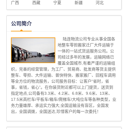
广西
西藏
宁夏
新疆
河北
公司简介
陆连物流公司专业从事全国各
地整车零担搬家迁厂大件运输于
一体的一站式货运服务公司。公
司经过多年的发展，运输网络已
覆盖全国城市,有着严谨的运输组
织，完善的经营管理，为工厂、贸易商、批发商等货主提供
整车、零担、大件运输、普快特快、搬家搬厂、回程车调用
等全方位的物流服务，公司服务目标：让客户“省时，省
事，省钱，省心”。在你装货附近都可以上门提货，送货到
指定地点,公司备有3.3米、4.2米、6.8米、9.6米、13米、
17.5米高栏车/平板车/箱车/爬梯车/大吨位车等各种类型，业
务力量雄厚、承运实力强大;全国运输没有盲区，全国发
出，全国调拨，全国送达,珍惜客户的每一次委托！