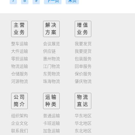
7
8
9
下一页
末页
主营
解决
增值
业务
方案
业务
整车运输
会议展览
我要发货
大件运输
供应链
我要提货
零担运输
惠州物流
包装服务
物流运输
江门物流
回单服务
仓储服务
东莞物流
保价服务
河源物流
珠海物流
肇庆物流
公司
运输
物流
简介
种类
直达
组织架构
普通运输
华东地区
企业文化
卡班运输
华北地区
联系我们
加急运输
东北地区