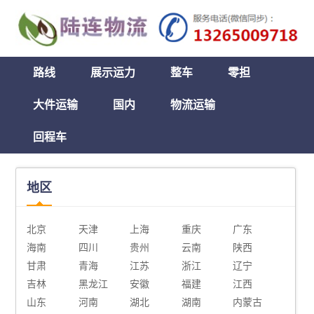
路线
展示运力
整车
零担
大件运输
国内
物流运输
回程车
地区
北京
天津
上海
重庆
广东
海南
四川
贵州
云南
陕西
甘肃
青海
江苏
浙江
辽宁
吉林
黑龙江
安徽
福建
江西
山东
河南
湖北
湖南
内蒙古