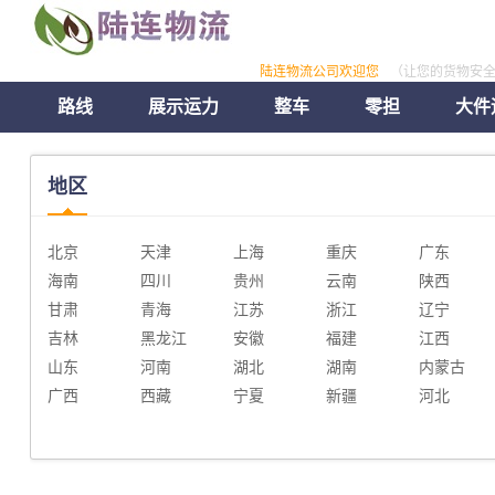
陆连物流公司欢迎您
（让您的货物安
路线
展示运力
整车
零担
大件
地区
北京
天津
上海
重庆
广东
海南
四川
贵州
云南
陕西
甘肃
青海
江苏
浙江
辽宁
吉林
黑龙江
安徽
福建
江西
山东
河南
湖北
湖南
内蒙古
广西
西藏
宁夏
新疆
河北