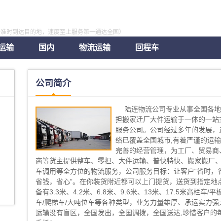
全准时到达目的地，速度至上服务第一通达全国）
运输
国内
物流运输
回程车
公司简介
陆连物流公司专业从事全国各
担搬家迁厂大件运输于一体的一站
服务公司。公司经过多年的发展，
络已覆盖全国城市,有着严谨的运
完善的经营管理，为工厂、贸易商
商等货主提供整车、零担、大件运输、普快特快、搬家搬厂
车调用等全方位的物流服务，公司服务目标：让客户“省时，
省钱，省心”。在你装货附近都可以上门提货，送货到指定地点
备有3.3米、4.2米、6.8米、9.6米、13米、17.5米高栏车/平
车/爬梯车/大吨位车等各种类型，业务力量雄厚、承运实力强
运输没有盲区，全国发出，全国调拨，全国送达,珍惜客户的