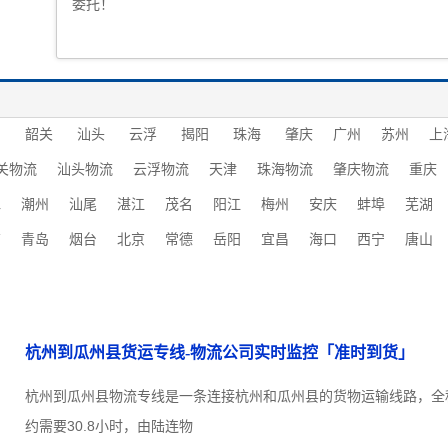
委托！
圳
韶关
汕头
云浮
揭阳
珠海
肇庆
广州
苏州
上
关物流
汕头物流
云浮物流
天津
珠海物流
肇庆物流
重庆
水
潮州
汕尾
湛江
茂名
阳江
梅州
安庆
蚌埠
芜湖
南
青岛
烟台
北京
常德
岳阳
宜昌
海口
西宁
唐山
杭州到瓜州县货运专线-物流公司实时监控「准时到货」
杭州到瓜州县物流专线是一条连接杭州和瓜州县的货物运输线路，全程约
约需要30.8小时，由陆连物