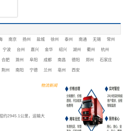
海
南京
扬州
盐城
徐州
泰州
南通
无锡
常州
宁波
台州
嘉兴
金华
绍兴
湖州
衢州
杭州
合肥
滁州
阜阳
成都
南昌
德阳
郑州
石家庄
荆州
南阳
宁德
兰州
亳州
西安
物流新闻
2945.1公里，运输大