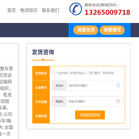
首页
物流知识
联系我们
我要发货
我要提货
发货咨询
地整车零
式货运
运输网
输组织，
、批发
、回程
省事，
,公司
板车/箱
大;全国
每一次