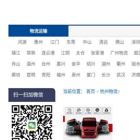
物流运输
河源
惠州
江门
东莞
中山
清远
佛山
深
镇江
常熟
连云港
江阴
太仓
张家港
广州物流
韶
舟山
温州
台州
嘉兴
金华
绍兴
湖州
衢州
丽
廊坊
昆明
贵阳
福州
泉州
厦门
长沙
‌‌武汉
济
当前位置：
首页
>
杭州物流
>
扫一扫加微信