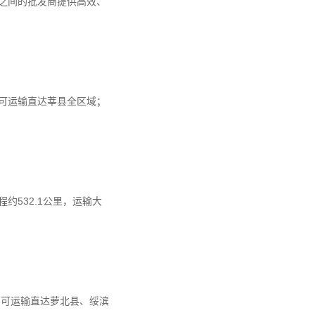
之间的批发商提供高效、
，可运输直达莘县全区域；
532.1公里，运输大
时，可运输直达萝北县、绥滨