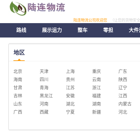
陆连物流公司欢迎您
（让您的货物安
路线
展示运力
整车
零担
大件
地区
北京
天津
上海
重庆
广东
海南
四川
贵州
云南
陕西
甘肃
青海
江苏
浙江
辽宁
吉林
黑龙江
安徽
福建
江西
山东
河南
湖北
湖南
内蒙古
广西
西藏
宁夏
新疆
河北