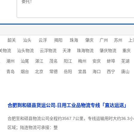
委托！
圳
韶关
汕头
云浮
揭阳
珠海
肇庆
广州
苏州
上
关物流
汕头物流
云浮物流
天津
珠海物流
肇庆物流
重庆
水
潮州
汕尾
湛江
茂名
阳江
梅州
安庆
蚌埠
芜湖
南
青岛
烟台
北京
常德
岳阳
宜昌
海口
西宁
唐山
合肥到和硕县货运公司-日用工业品物流专线「直达运送」
合肥至和硕县物流公司全程约3567.7公里，专线运输用时大约36.
区域；陆连物流可承接：整