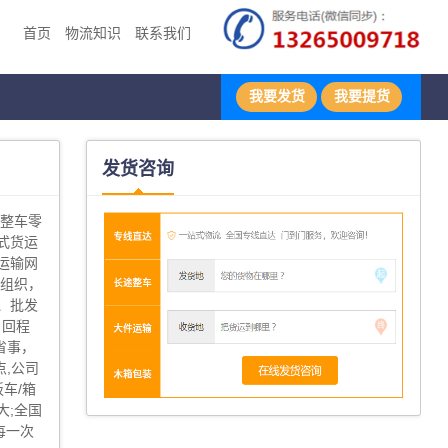
首页
物流知识
联系我们
我要发货
我要提货
发货咨询
地整车零
式货运
运输网
输组织，
、批发
、回程
省事，
,公司
板车/箱
大;全国
每一次