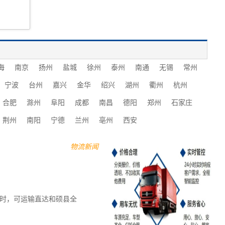
海
南京
扬州
盐城
徐州
泰州
南通
无锡
常州
宁波
台州
嘉兴
金华
绍兴
湖州
衢州
杭州
合肥
滁州
阜阳
成都
南昌
德阳
郑州
石家庄
荆州
南阳
宁德
兰州
亳州
西安
物流新闻
3小时，可运输直达和硕县全