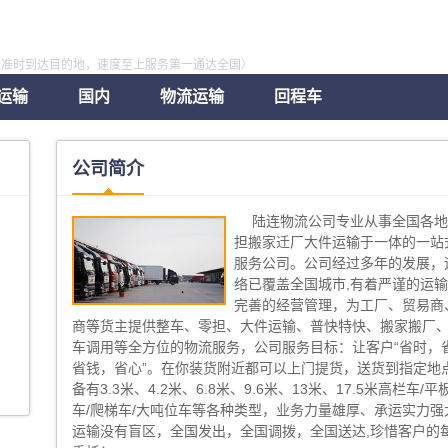
全准时到达目的地，速度至上服务第一通达全国）
运输
国内
物流运输
回程车
公司简介
陆连物流公司专业从事全国各
担搬家迁厂大件运输于一体的一站
服务公司。公司经过多年的发展，
络已覆盖全国城市,有着严谨的运
完善的经营管理，为工厂、贸易商
商等货主提供整车、零担、大件运输、普快特快、搬家搬厂
车调用等全方位的物流服务，公司服务目标：让客户“省时，
省钱，省心”。在你装货附近都可以上门提货，送货到指定地点
备有3.3米、4.2米、6.8米、9.6米、13米、17.5米高栏车/平
车/爬梯车/大吨位车等各种类型，业务力量雄厚、承运实力强
运输没有盲区，全国发出，全国调拨，全国送达,珍惜客户的