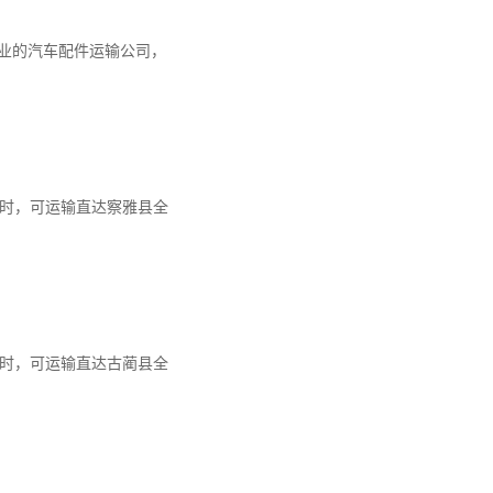
业的汽车配件运输公司，
7小时，可运输直达察雅县全
4小时，可运输直达古蔺县全