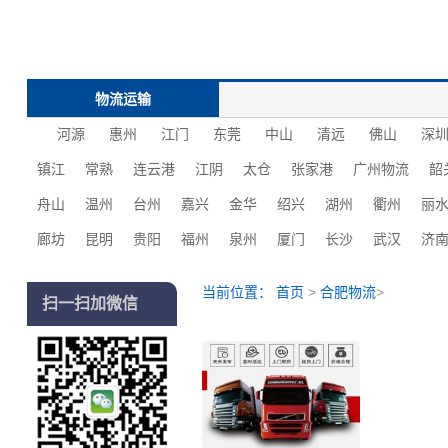
物流运输
河源
惠州
江门
东莞
中山
清远
佛山
深
镇江
常熟
连云港
江阴
太仓
张家港
广州物流
韶
舟山
温州
台州
嘉兴
金华
绍兴
湖州
衢州
丽
廊坊
昆明
贵阳
福州
泉州
厦门
长沙
‌‌武汉
济
当前位置：
首页
>
合肥物流
>
扫一扫加微信