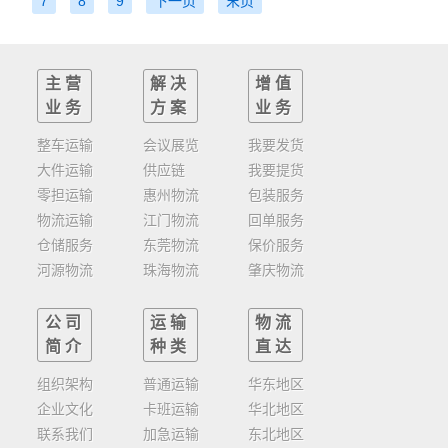
7
8
9
下一页
末页
主营
解决
增值
业务
方案
业务
整车运输
会议展览
我要发货
大件运输
供应链
我要提货
零担运输
惠州物流
包装服务
物流运输
江门物流
回单服务
仓储服务
东莞物流
保价服务
河源物流
珠海物流
肇庆物流
公司
运输
物流
简介
种类
直达
组织架构
普通运输
华东地区
企业文化
卡班运输
华北地区
联系我们
加急运输
东北地区