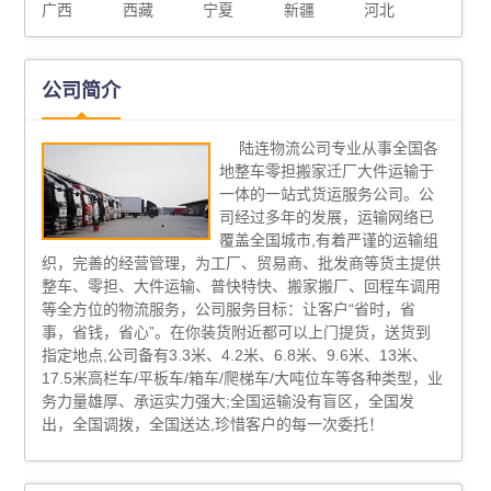
广西
西藏
宁夏
新疆
河北
公司简介
陆连物流公司专业从事全国各
地整车零担搬家迁厂大件运输于
一体的一站式货运服务公司。公
司经过多年的发展，运输网络已
覆盖全国城市,有着严谨的运输组
织，完善的经营管理，为工厂、贸易商、批发商等货主提供
整车、零担、大件运输、普快特快、搬家搬厂、回程车调用
等全方位的物流服务，公司服务目标：让客户“省时，省
事，省钱，省心”。在你装货附近都可以上门提货，送货到
指定地点,公司备有3.3米、4.2米、6.8米、9.6米、13米、
17.5米高栏车/平板车/箱车/爬梯车/大吨位车等各种类型，业
务力量雄厚、承运实力强大;全国运输没有盲区，全国发
出，全国调拨，全国送达,珍惜客户的每一次委托！