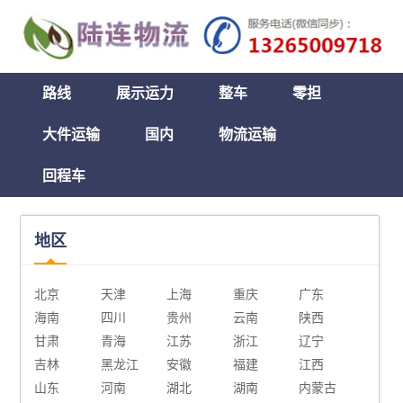
路线
展示运力
整车
零担
大件运输
国内
物流运输
回程车
地区
北京
天津
上海
重庆
广东
海南
四川
贵州
云南
陕西
甘肃
青海
江苏
浙江
辽宁
吉林
黑龙江
安徽
福建
江西
山东
河南
湖北
湖南
内蒙古