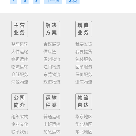
7
8
9
下一页
末页
主营
解决
增值
业务
方案
业务
整车运输
会议展览
我要发货
大件运输
供应链
我要提货
零担运输
惠州物流
包装服务
物流运输
江门物流
回单服务
仓储服务
东莞物流
保价服务
河源物流
珠海物流
肇庆物流
公司
运输
物流
简介
种类
直达
组织架构
普通运输
华东地区
企业文化
卡班运输
华北地区
联系我们
加急运输
东北地区