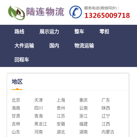
路线
展示运力
整车
零担
大件运输
国内
物流运输
回程车
地区
北京
天津
上海
重庆
广东
海南
四川
贵州
云南
陕西
甘肃
青海
江苏
浙江
辽宁
吉林
黑龙江
安徽
福建
江西
山东
河南
湖北
湖南
内蒙古