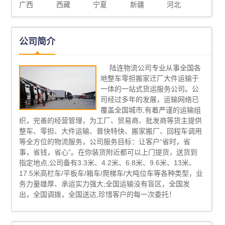
广西
西藏
宁夏
新疆
河北
公司简介
陆连物流公司专业从事全国各
地整车零担搬家迁厂大件运输于
一体的一站式货运服务公司。公
司经过多年的发展，运输网络已
覆盖全国城市,有着严谨的运输组
织，完善的经营管理，为工厂、贸易商、批发商等货主提供
整车、零担、大件运输、普快特快、搬家搬厂、回程车调用
等全方位的物流服务，公司服务目标：让客户“省时，省
事，省钱，省心”。在你装货附近都可以上门提货，送货到
指定地点,公司备有3.3米、4.2米、6.8米、9.6米、13米、
17.5米高栏车/平板车/箱车/爬梯车/大吨位车等各种类型，业
务力量雄厚、承运实力强大;全国运输没有盲区，全国发
出，全国调拨，全国送达,珍惜客户的每一次委托！