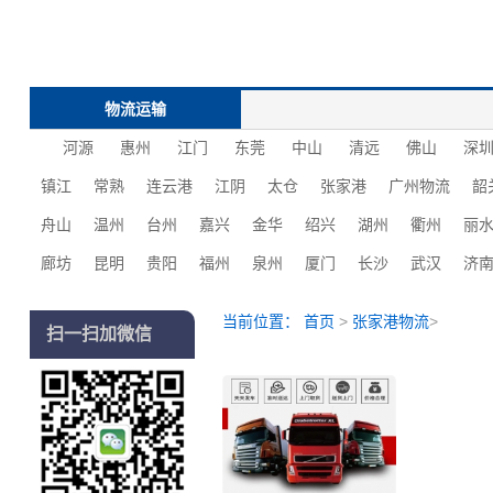
物流运输
河源
惠州
江门
东莞
中山
清远
佛山
深
镇江
常熟
连云港
江阴
太仓
张家港
广州物流
韶
舟山
温州
台州
嘉兴
金华
绍兴
湖州
衢州
丽
廊坊
昆明
贵阳
福州
泉州
厦门
长沙
‌‌武汉
济
当前位置：
首页
>
张家港物流
>
扫一扫加微信