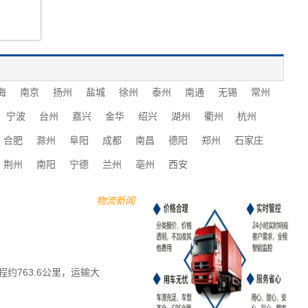
海
南京
扬州
盐城
徐州
泰州
南通
无锡
常州
宁波
台州
嘉兴
金华
绍兴
湖州
衢州
杭州
合肥
滁州
阜阳
成都
南昌
德阳
郑州
石家庄
荆州
南阳
宁德
兰州
亳州
西安
物流新闻
763.6公里，运输大