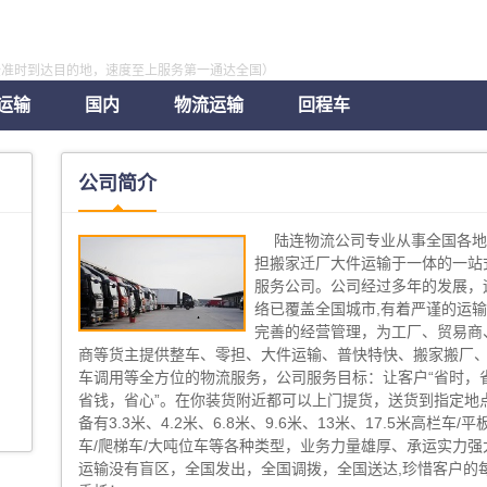
全准时到达目的地，速度至上服务第一通达全国）
运输
国内
物流运输
回程车
公司简介
陆连物流公司专业从事全国各
担搬家迁厂大件运输于一体的一站
服务公司。公司经过多年的发展，
络已覆盖全国城市,有着严谨的运
完善的经营管理，为工厂、贸易商
商等货主提供整车、零担、大件运输、普快特快、搬家搬厂
车调用等全方位的物流服务，公司服务目标：让客户“省时，
省钱，省心”。在你装货附近都可以上门提货，送货到指定地点
备有3.3米、4.2米、6.8米、9.6米、13米、17.5米高栏车/平
车/爬梯车/大吨位车等各种类型，业务力量雄厚、承运实力强
运输没有盲区，全国发出，全国调拨，全国送达,珍惜客户的