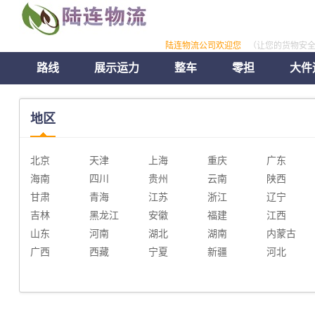
陆连物流公司欢迎您
（让您的货物安
路线
展示运力
整车
零担
大件
地区
北京
天津
上海
重庆
广东
海南
四川
贵州
云南
陕西
甘肃
青海
江苏
浙江
辽宁
吉林
黑龙江
安徽
福建
江西
山东
河南
湖北
湖南
内蒙古
广西
西藏
宁夏
新疆
河北