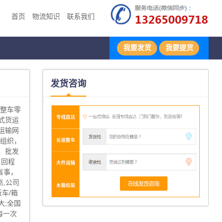
首页
物流知识
联系我们
我要发货
我要提货
发货咨询
地整车零
式货运
运输网
输组织，
、批发
、回程
省事，
,公司
板车/箱
大;全国
每一次