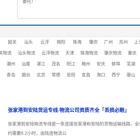
委托！
圳
韶关
汕头
云浮
揭阳
珠海
肇庆
广州
苏州
上
关物流
汕头物流
云浮物流
天津
珠海物流
肇庆物流
重庆
水
潮州
汕尾
湛江
茂名
阳江
梅州
安庆
蚌埠
芜湖
南
青岛
烟台
北京
常德
岳阳
宜昌
海口
西宁
唐山
张家港到安陆货运专线-物流公司资质齐全「丢损必赔」
张家港到安陆物流专线是一条连接张家港和安陆的货物运输线路，全程约
约需要8.2小时，由陆连物流公