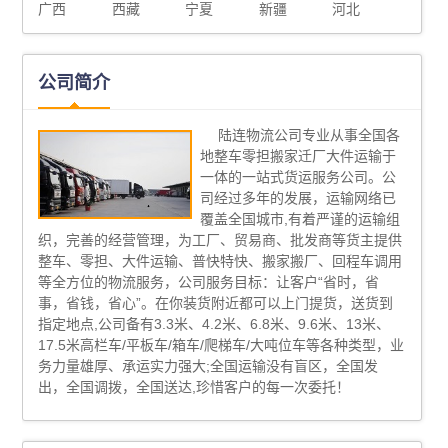
广西
西藏
宁夏
新疆
河北
公司简介
陆连物流公司专业从事全国各
地整车零担搬家迁厂大件运输于
一体的一站式货运服务公司。公
司经过多年的发展，运输网络已
覆盖全国城市,有着严谨的运输组
织，完善的经营管理，为工厂、贸易商、批发商等货主提供
整车、零担、大件运输、普快特快、搬家搬厂、回程车调用
等全方位的物流服务，公司服务目标：让客户“省时，省
事，省钱，省心”。在你装货附近都可以上门提货，送货到
指定地点,公司备有3.3米、4.2米、6.8米、9.6米、13米、
17.5米高栏车/平板车/箱车/爬梯车/大吨位车等各种类型，业
务力量雄厚、承运实力强大;全国运输没有盲区，全国发
出，全国调拨，全国送达,珍惜客户的每一次委托！