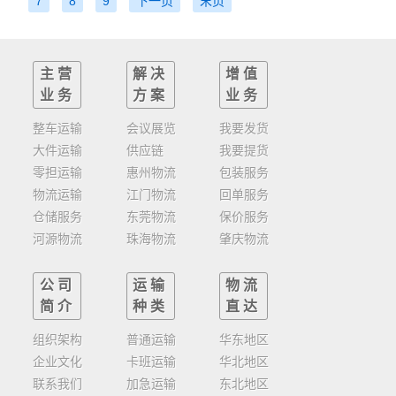
7
8
9
下一页
末页
主营
解决
增值
业务
方案
业务
整车运输
会议展览
我要发货
大件运输
供应链
我要提货
零担运输
惠州物流
包装服务
物流运输
江门物流
回单服务
仓储服务
东莞物流
保价服务
河源物流
珠海物流
肇庆物流
公司
运输
物流
简介
种类
直达
组织架构
普通运输
华东地区
企业文化
卡班运输
华北地区
联系我们
加急运输
东北地区