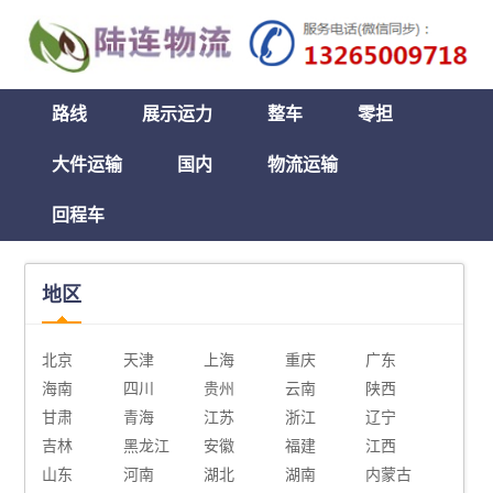
路线
展示运力
整车
零担
大件运输
国内
物流运输
回程车
地区
北京
天津
上海
重庆
广东
海南
四川
贵州
云南
陕西
甘肃
青海
江苏
浙江
辽宁
吉林
黑龙江
安徽
福建
江西
山东
河南
湖北
湖南
内蒙古